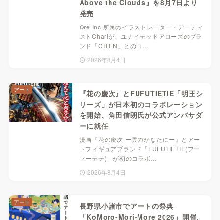
Above the Clouds』を8月7日より
発売
Ore Inc.所属のイラストレーター・アーティ
ストChariが、ユナイテッドアローズのブラ
ンド「CITEN」とのコ…
2026年8月4日
アート
『花の慶次』とFUFUTIETIE「明王シ
リーズ」が日本初のコラボレーション
を開始、角田信朗氏が公式アンバサダ
ーに就任
漫画『花の慶次 ー雲のかなたにー』とアー
トフィギュアブランド「FUFUTIETIE(フー
フーテテ)」が初のコラボ…
2026年8月4日
アート
長野県小諸市でアートの祭典
「KoMoro-Mori-More 2026」開催、