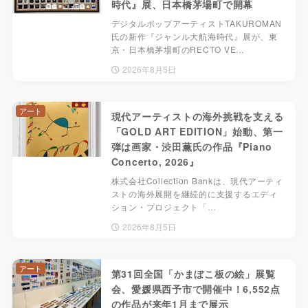
時代』展、日本橋茅場町で開幕
デジタルポップアーティストTAKUROMAN
氏の新作『ジャンル大航海時代』展が、東
京・日本橋茅場町のRECTO VE…
2026年8月5日
アート
現代アーティストの海外挑戦を支える
「GOLD ART EDITION」始動、第一
弾は画家・渋田薫氏の作品『Piano
Concerto, 2026』
株式会社Collection Bankは、現代アーティ
ストの海外展開を継続的に支援するエディ
ション・プロジェクト「…
2026年8月5日
アート
第31回全国「かまぼこ板の絵」展覧
会、愛媛県西予市で開催中！6,552点
の作品が来年1月まで展示