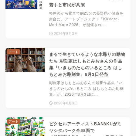
若手と市民が共演
軽井沢から電車で約25分の長野県小諸市を
舞台に、アートプロジェクト「KoMoro-
Mori-More 2026」が開催され…
2026年8月3日
アート
まるで生きているような木彫りの動物
たち 彫刻家はしもとみおさんの作品
集『いきものたちのいるところ はし
もとみお彫刻集』8月3日発売
彫刻家はしもとみおさんの最新作品集『い
きものたちのいるところ はしもとみお彫刻
集』が、2026年8月3日に…
2026年8月3日
アート
ピクセルアーティストBAN8KUがミ
ヤシタパーク全58面で