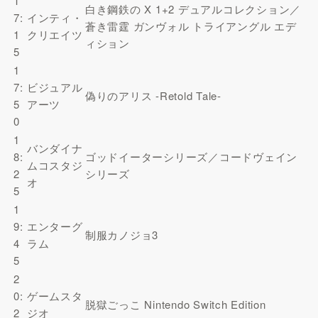
1
白き鋼鉄の X 1+2 デュアルコレクション／
7:
インティ・
蒼き雷霆 ガンヴォル トライアングル エデ
1
クリエイツ
ィション
5
1
7:
ビジュアル
偽りのアリス -Retold Tale-
5
アーツ
0
1
バンダイナ
8:
ゴッドイーターシリーズ／コードヴェイン
ムコスタジ
2
シリーズ
オ
5
1
9:
エンターグ
制服カノジョ3
4
ラム
5
2
0:
ゲームスタ
脱獄ごっこ Nintendo Switch Edition
2
ジオ