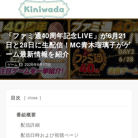
「ファミ通40周年記念LIVE」が6月21
日と28日に生配信！MC青木瑠璃子がゲ
ーム最新情報を紹介
2026年6月17日
ゲーム
目次
[
close
]
番組概要
配信詳細
配信日時および視聴ページ