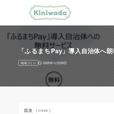
「ふるまちPay」導入自治体へ
2025年12月29日
地域づくり
目次
[
close
]