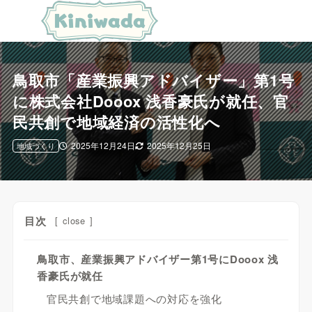
鳥取市「産業振興アドバイザー」第1号
に株式会社Dooox 浅香豪氏が就任、官
民共創で地域経済の活性化へ
2025年12月24日
2025年12月25日
地域づくり
目次
[
close
]
鳥取市、産業振興アドバイザー第1号にDooox 浅
香豪氏が就任
官民共創で地域課題への対応を強化