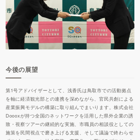
今後の展望
第1号アドバイザーとして、浅香氏は鳥取市での活動拠点
を軸に経済観光部との連携を深めながら、官民共創による
産業振興モデルの構築に取り組んでまいります。株式会社
Doooxが持つ全国のネットワークを活用した県外企業の誘
致・視察ツアーの継続的な実施、市職員の相談役としての
施策を民間視点で磨き上げる支援、そして議論で終わらせ