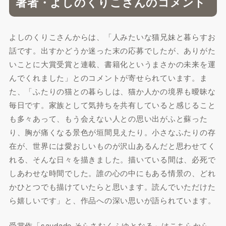
著者・よしのくりこさんのコメント
よしのくりこさんからは、「人みたいな猫兄妹と暮らすお
話です。出すかどうか迷った末の応募でしたが、ありがた
いことに大賞受賞と連載、書籍化というまさかの未来を運
んでくれました」とのコメントが寄せられています。ま
た、「ふたりの猫との暮らしは、猫か人かの境界も曖昧な
毎日です。家族として気持ちを共有していると感じること
も多々あって、もう会えない人との思い出がふと蘇った
り、胸が痛くなる景色が垣間見えたり。小さなふたりの存
在が、世界には愛おしいものが沢山あるんだと思わせてく
れる、そんな日々を描きました。描いている間は、必死で
しあわせな時間でした。誰の心の中にもある情景の、どれ
かひとつでも描けていたらと思います。読んでいただけた
ら嬉しいです」と、作品への深い思いが語られています。
受賞作「saudade そらさむくふゆとなる」はこちらから