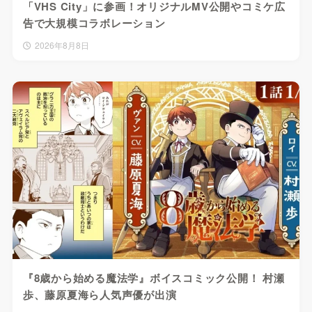
「VHS City」に参画！オリジナルMV公開やコミケ広
告で大規模コラボレーション
2026年8月8日
『8歳から始める魔法学』ボイスコミック公開！ 村瀬
歩、藤原夏海ら人気声優が出演