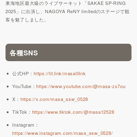
東海地区最大級のライブサーキット「SAKAE SP-RING
2025」に出演し、NAGOYA ReNY limitedのステージで観
客を魅了しました。
各種SNS
公式HP：
https://lit.link/masa0link
YouTube：
https://www.youtube.com/@masa-zx7ou
X：
https://x.com/masa_ssw_0528
TikTok：
https://www.tiktok.com/@masa12528
Instagram：
https://www.instagram.com/masa_ssw_0528/