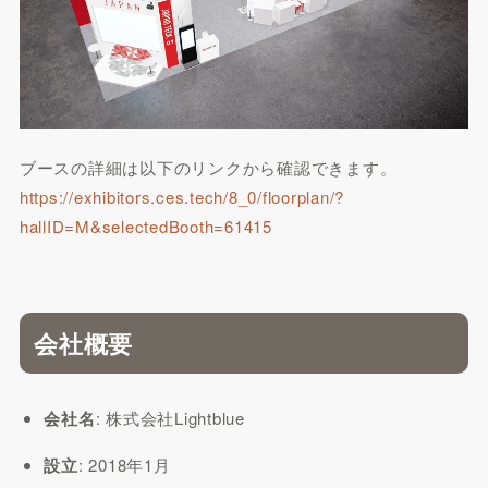
ブースの詳細は以下のリンクから確認できます。
https://exhibitors.ces.tech/8_0/floorplan/?
hallID=M&selectedBooth=61415
会社概要
会社名
: 株式会社Lightblue
設立
: 2018年1月