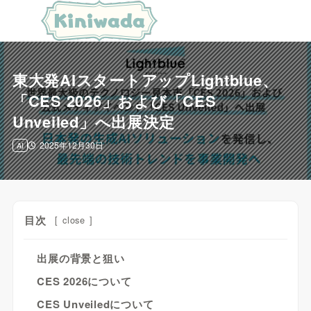
東大発AIスタートアップLightblue、
「CES 2026」および「CES
Unveiled」へ出展決定
2025年12月30日
AI
目次
[
close
]
出展の背景と狙い
CES 2026について
CES Unveiledについて