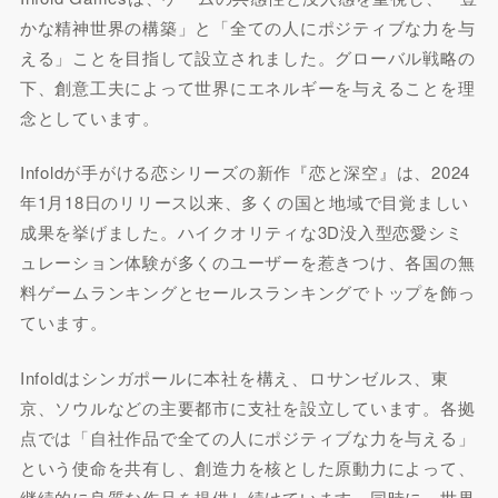
かな精神世界の構築」と「全ての人にポジティブな力を与
える」ことを目指して設立されました。グローバル戦略の
下、創意工夫によって世界にエネルギーを与えることを理
念としています。
Infoldが手がける恋シリーズの新作『恋と深空』は、2024
年1月18日のリリース以来、多くの国と地域で目覚ましい
成果を挙げました。ハイクオリティな3D没入型恋愛シミ
ュレーション体験が多くのユーザーを惹きつけ、各国の無
料ゲームランキングとセールスランキングでトップを飾っ
ています。
Infoldはシンガポールに本社を構え、ロサンゼルス、東
京、ソウルなどの主要都市に支社を設立しています。各拠
点では「自社作品で全ての人にポジティブな力を与える」
という使命を共有し、創造力を核とした原動力によって、
継続的に良質な作品を提供し続けています。同時に、世界