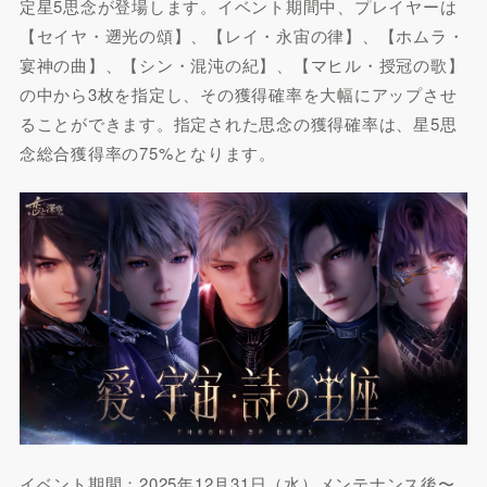
定星5思念が登場します。イベント期間中、プレイヤーは
【セイヤ・遡光の頌】、【レイ・永宙の律】、【ホムラ・
宴神の曲】、【シン・混沌の紀】、【マヒル・授冠の歌】
の中から3枚を指定し、その獲得確率を大幅にアップさせ
ることができます。指定された思念の獲得確率は、星5思
念総合獲得率の75%となります。
イベント期間：2025年12月31日（水）メンテナンス後〜