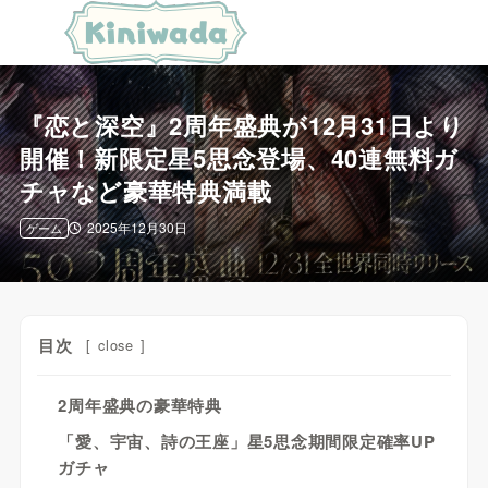
『恋と深空』2周年盛典が12月31日より
開催！新限定星5思念登場、40連無料ガ
チャなど豪華特典満載
2025年12月30日
ゲーム
目次
[
close
]
2周年盛典の豪華特典
「愛、宇宙、詩の王座」星5思念期間限定確率UP
ガチャ