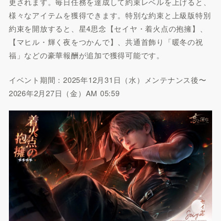
更されます。毎日任務を達成して約束レベルを上げると、
様々なアイテムを獲得できます。特別な約束と上級版特別
約束を開放すると、星4思念【セイヤ・着火点の抱擁】、
【マヒル・輝く夜をつかんで】、共通首飾り「暖冬の祝
福」などの豪華報酬が追加で獲得可能です。
イベント期間：2025年12月31日（水）メンテナンス後〜
2026年2月27日（金）AM 05:59