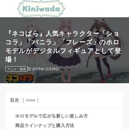
『ネコぱら』人気キャラクター「ショ
コラ」「バニラ」「フレーズ」のホロ
モデルがデジタルフィギュアとして登
場！
2025年12月29日
アニメ・漫画
目次
[
close
]
ホロモデルで広がる新しい楽しみ方
商品ラインナップと購入方法