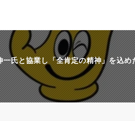
家・原伸一氏と協業し「全肯定の精神」を込