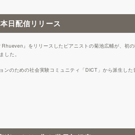
を本日配信リリース
hueven』をリリースしたピアニストの菊池広輔が、初のEPとなる『Kos
しました。
ノベーションのための社会実験コミュニティ「DICT」から派生し