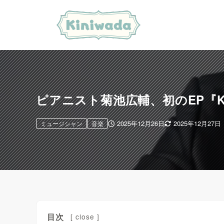
ピアニスト菊池広輔、初のEP『Kosuke 
2025年12月26日
2025年12月27日
ミュージシャン
音楽
目次
[
close
]