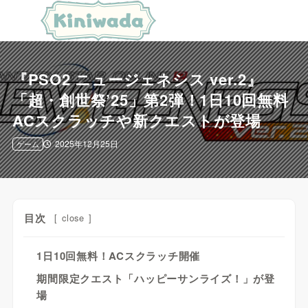
『PSO2 ニュージェネシス ver.2』
「超・創世祭’25」第2弾！1日10回無料
ACスクラッチや新クエストが登場
2025年12月25日
ゲーム
目次
[
close
]
1日10回無料！ACスクラッチ開催
期間限定クエスト「ハッピーサンライズ！」が登
場