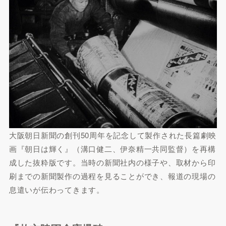
大阪朝日新聞の創刊50周年を記念して製作された長篇劇映
画『朝日は輝く』（溝口健二、伊奈精一共同監督）を再構
成した抜粋版です。当時の新聞社内の様子や、取材から印
刷までの新聞製作の過程を見ることができ、報道の現場の
息遣いが伝わってきます。