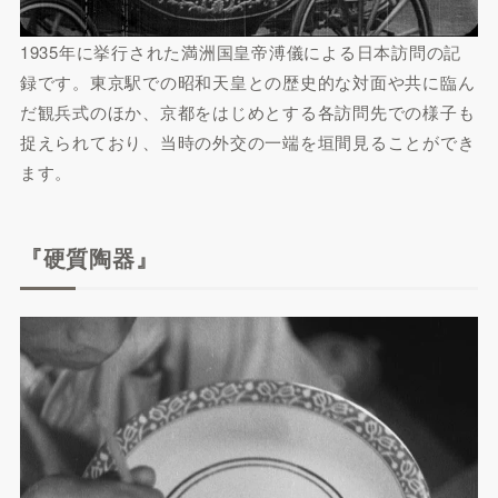
1935年に挙行された満洲国皇帝溥儀による日本訪問の記
録です。東京駅での昭和天皇との歴史的な対面や共に臨ん
だ観兵式のほか、京都をはじめとする各訪問先での様子も
捉えられており、当時の外交の一端を垣間見ることができ
ます。
『硬質陶器』