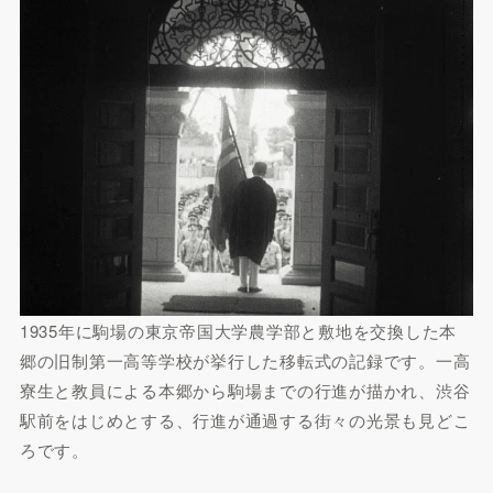
1935年に駒場の東京帝国大学農学部と敷地を交換した本
郷の旧制第一高等学校が挙行した移転式の記録です。一高
寮生と教員による本郷から駒場までの行進が描かれ、渋谷
駅前をはじめとする、行進が通過する街々の光景も見どこ
ろです。