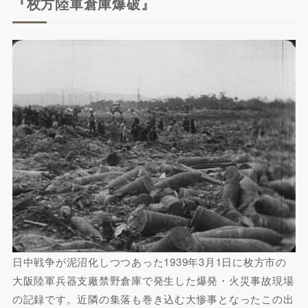
『枚方陸軍倉庫爆破』
日中戦争が泥沼化しつつあった1939年3月1日に枚方市の
大阪陸軍兵器支廠禁野倉庫で発生した爆発・火災事故現場
の記録です。近隣の集落も巻き込む大惨事となったこの出