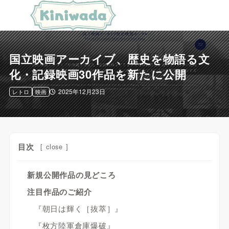
国立映画アーカイブ、歴史を物語る文
化・記録映画30作品を新たに公開
2025年12月23日
レトロ
映画
目次
[
close
]
新規公開作品の見どころ
注目作品のご紹介
『朝日は輝く［抜萃］』
『枚方陸軍倉庫爆破』