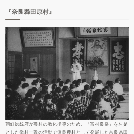
『奈良縣田原村』
朝鮮総統府が農村の教化指導のため、「富村良俗」を村是
とした挙村一致の活動で優良農村として発展した奈良県田