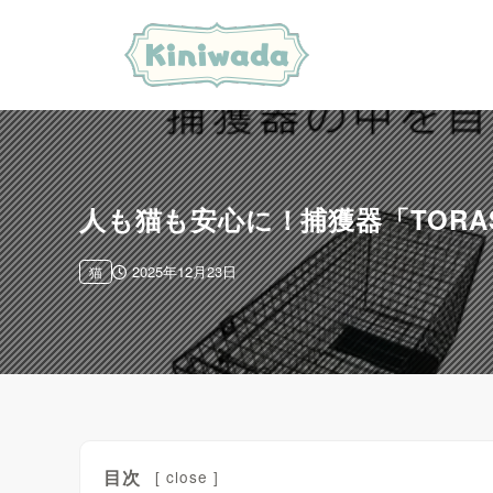
人も猫も安心に！捕獲器「TORAS
2025年12月23日
猫
目次
[
close
]