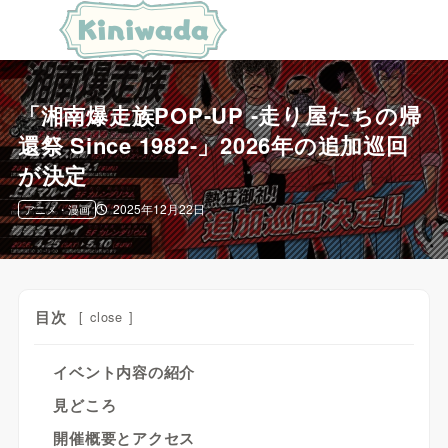
「湘南爆走族POP-UP -走り屋たちの帰
還祭 Since 1982-」2026年の追加巡回
が決定
2025年12月22日
アニメ・漫画
目次
[
close
]
イベント内容の紹介
見どころ
開催概要とアクセス