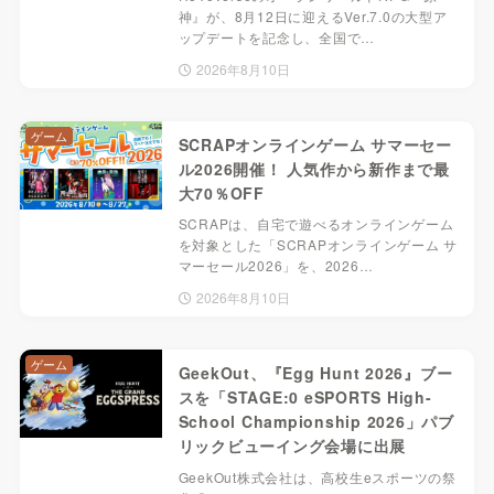
神』が、8月12日に迎えるVer.7.0の大型ア
ップデートを記念し、全国で…
2026年8月10日
ゲーム
SCRAPオンラインゲーム サマーセー
ル2026開催！ 人気作から新作まで最
大70％OFF
SCRAPは、自宅で遊べるオンラインゲーム
を対象とした「SCRAPオンラインゲーム サ
マーセール2026」を、2026…
2026年8月10日
ゲーム
GeekOut、『Egg Hunt 2026』ブー
スを「STAGE:0 eSPORTS High-
School Championship 2026」パブ
リックビューイング会場に出展
GeekOut株式会社は、高校生eスポーツの祭