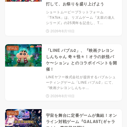
打して、お祭りを盛り上げよう
ショートムービープラットフォーム
「TikTok」は、リズムゲーム『太鼓の達人
シリーズ』の25周年を記念し、T…
2026年8月10日
ゲーム
「LINE バブル2」、『映画クレヨン
しんちゃん 奇々怪々！オラの妖怪バ
ケ〜ション』とのコラボイベントを開
催！
LINEヤフー株式会社が提供するバブルシュ
ーティングゲーム「LINE バブル2」にて、
『映画クレヨンしんちゃ…
2026年8月10日
ゲーム
宇宙を舞台に定番ゲームが集結！オン
ライン対戦ゲーム『GALAST(ギャラ