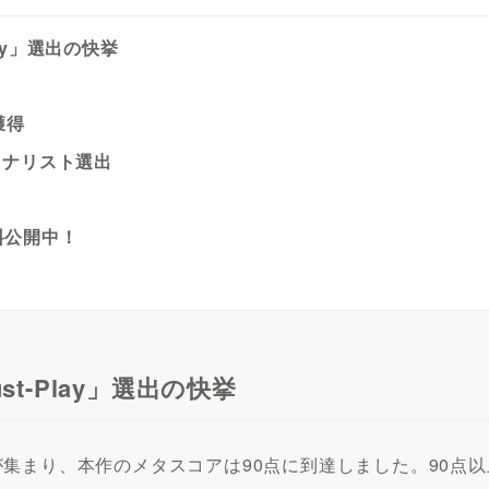
lay」選出の快挙
獲得
ファイナリスト選出
料公開中！
ust-Play」選出の快挙
集まり、本作のメタスコアは90点に到達しました。90点