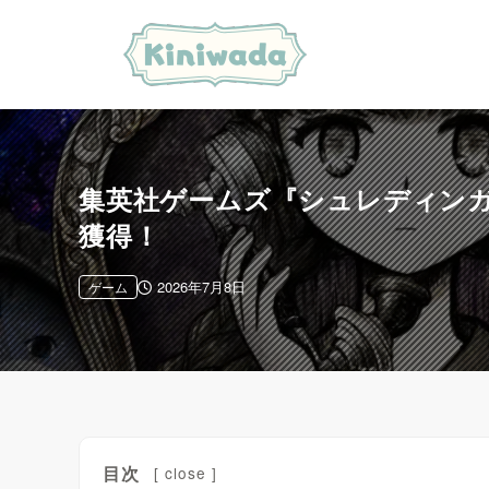
集英社ゲームズ『シュレディンガーズ
獲得！
2026年7月8日
ゲーム
目次
[
close
]