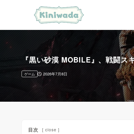
『黒い砂漠 MOBILE』、戦
2026年7月8日
ゲーム
目次
[
close
]