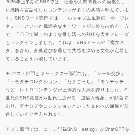
2026年上半期のSNSでは、社会や人間関係への漠然とし
た感情を言語化したコンテンツが多くの共感を呼んでいま
す。SNSワード部門では、「ルッキズム風刺画」や「フレ
ネミー」といった批評的なキーワードが上位を占める一方
で、「〇〇で滅」のような推し活への熱狂を表すフレーズ
もランクインしました。これは、SNSミームや「構文ネ
タ」を含め、言葉遊びを通じて共感を深める文化が定着し
ていることを示唆しています。
モノ/コト部門とキャラクター部門では、「シール交換」
「トモダチコレクション」「たまごっち」「モンチッチ」
など、レトロコンテンツが圧倒的な人気を誇りました。Z
世代のSNS発信がα世代に広がる「逆輸入現象」が顕著で
あり、アナログやコレクションといった文化への回帰が加
速していると考えられます。
アプリ部門では、コーデ記録SNS「setlog」がChatGPTを