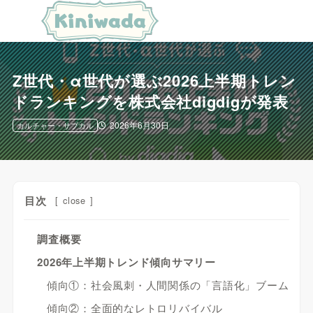
Z世代・α世代が選ぶ2026上半期トレン
ドランキングを株式会社digdigが発表
2026年6月30日
カルチャー・サブカル
目次
[
close
]
調査概要
2026年上半期トレンド傾向サマリー
傾向①：社会風刺・人間関係の「言語化」ブーム
傾向②：全面的なレトロリバイバル