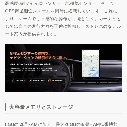
高感度6軸ジャイロセンサー、地磁気センサー、そして
GPS衛星測位システムを同時に搭載しています。これに
より、ゲームでは直感的な操作が可能となり、カーナビと
しては自車の進行方向を正確に検知し、ストレスのないル
ート案内が提供されます。
大容量メモリとストレージ
8GBの物理RAMに加え、最大20GBの仮想RAM拡張機能