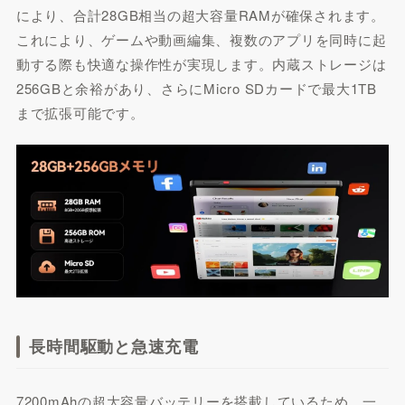
により、合計28GB相当の超大容量RAMが確保されます。
これにより、ゲームや動画編集、複数のアプリを同時に起
動する際も快適な操作性が実現します。内蔵ストレージは
256GBと余裕があり、さらにMicro SDカードで最大1TB
まで拡張可能です。
長時間駆動と急速充電
7200mAhの超大容量バッテリーを搭載しているため、一