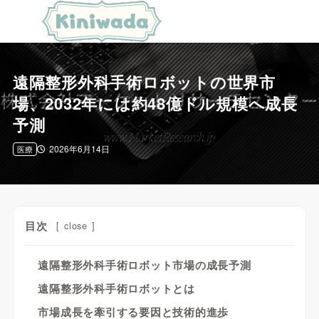
遠隔整形外科手術ロボットの世界市
場、2032年には約48億ドル規模へ成長
予測
2026年6月14日
医療
目次
[
close
]
遠隔整形外科手術ロボット市場の成長予測
遠隔整形外科手術ロボットとは
市場成長を牽引する要因と技術的進歩