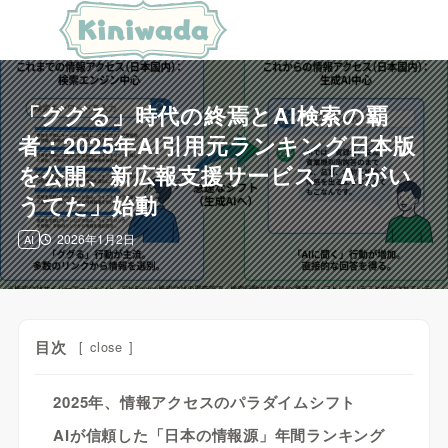
「ググる」時代の終焉とAI検索の覇
者：2025年AI引用元ランキング日本版
を公開、新広報支援サービス「AIがい
うてた」始動
2026年1月2日
AI
目次
[
close
]
2025年、情報アクセスのパラダイムシフト
AIが信頼した「日本の情報源」年間ランキング