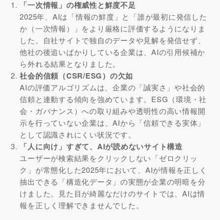
「一次情報」の権威性と鮮度不足
2025年、AIは「情報の鮮度」と「誰が最初に発信した
か（一次情報）」をより厳格に評価するようになりま
した。自社サイトで独自のデータや見解を発信せず、
他社の後追いばかりしている企業は、AIの引用候補か
ら外れる結果となりました。
社会的信頼（CSR/ESG）の欠如
AIの評価アルゴリズムは、企業の「誠実さ」や社会的
信頼と連動する傾向を強めています。ESG（環境・社
会・ガバナンス）への取り組みや透明性の高い情報開
示を行っていない企業は、AIから「信頼できる実体」
として認識されにくい状況です。
「人に向け」すぎて、AIが読めないサイト構造
ユーザーが検索結果をクリックしない「ゼロクリッ
ク」が常態化した2025年において、AIが情報を正しく
抽出できる「構造化データ」の実態が企業の明暗を分
けました。見た目が綺麗なだけのサイトでは、AIは情
報を正しく理解できませんでした。