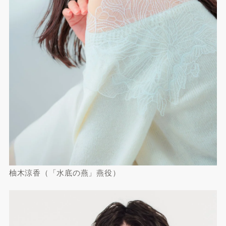
柚木涼香（「水底の燕」燕役）