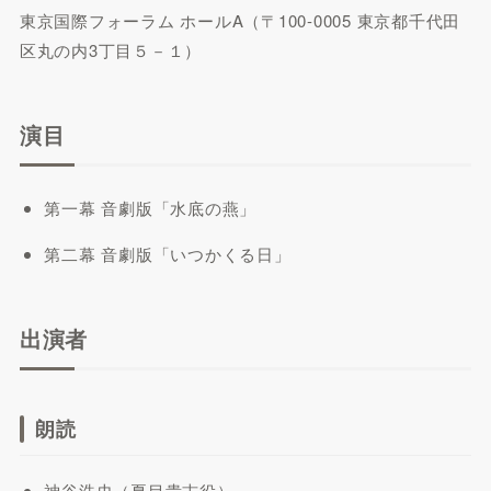
東京国際フォーラム ホールA（〒100-0005 東京都千代田
区丸の内3丁目５－１）
演目
第一幕 音劇版「水底の燕」
第二幕 音劇版「いつかくる日」
出演者
朗読
神谷浩史（夏目貴志役）