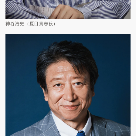
神谷浩史（夏目貴志役）