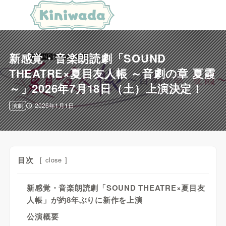
新感覚・音楽朗読劇「SOUND
THEATRE×夏目友人帳 ～音劇の章 夏霞
～」2026年7月18日（土）上演決定！
2026年1月1日
演劇
目次
[
close
]
新感覚・音楽朗読劇「SOUND THEATRE×夏目友
人帳」が約8年ぶりに新作を上演
公演概要