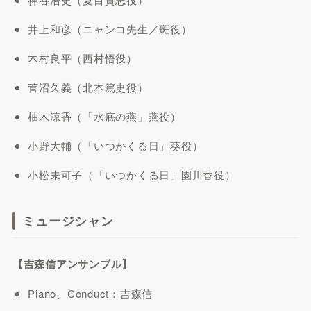
井上和彦（ニャンコ先生／斑役）
木村良平（西村悟役）
菅沼久義（北本篤史役）
柚木涼香（「水底の燕」燕役）
小野大輔（「いつかくる日」葵役）
小松未可子（「いつかくる日」園川香役）
ミュージシャン
【吉森信アンサンブル】
Piano、Conduct：吉森信