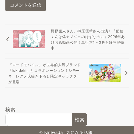
梶原岳人さん、榊原優希さん出演！『稲穂
くんは偽カノジョのはずなのに』2026年あ
けおめ動画公開！単行本1～3巻も好評発売
中
『ロードモバイル』が世界的人気ブランド
「tokidoki」とコラボレーション！シモー
ネ・レグノ氏描き下ろし限定キャラクター
が登場
検索
検索
© Kiniwada -気になる話題-