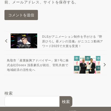
前、メールアドレス、サイトを保存する。
DLEがアニメーション制作を手がける『野
原ひろし 昼メシの流儀』がニコニコ動画ア
ワード2025で大賞を受賞！
鳥取市「産業振興アドバイザー」第1号に株
式会社Dooox 浅香豪氏が就任、官民共創で
地域経済の活性化へ
検索
検索