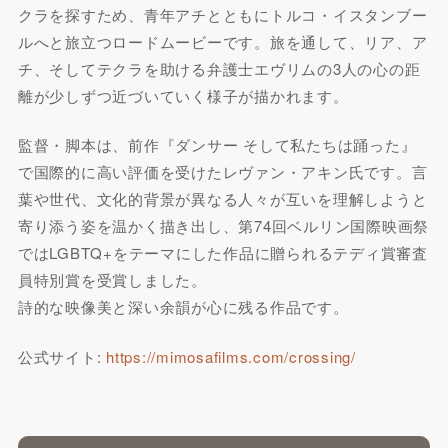
クラを探すため、青年アチとともにトルコ・イスタンブー
ルへと旅立つロードムービーです。旅を通して、リア、ア
チ、そしてテクラを助ける弁護士エヴリムの3人の心の距
離が少しずつ近づいていく様子が描かれます。
監督・脚本は、前作『ダンサー そして私たちは踊った』
で国際的に高い評価を受けたレヴァン・アキン氏です。言
葉や世代、文化的背景が異なる人々が互いを理解しようと
寄り添う姿を温かく描き出し、第74回ベルリン国際映画祭
ではLGBTQ+をテーマにした作品に贈られるテディ賞審査
員特別賞を受賞しました。
詩的な映像美と深い余韻が心に残る作品です。
公式サイト:
https://mimosafilms.com/crossing/