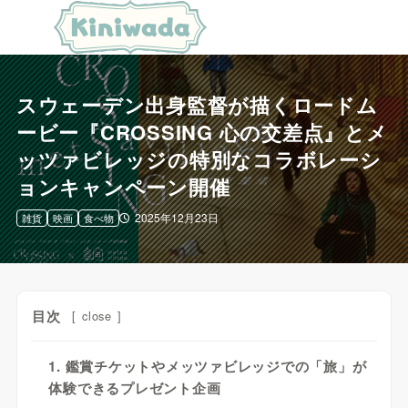
スウェーデン出身監督が描くロードム
ービー『CROSSING 心の交差点』とメ
ッツァビレッジの特別なコラボレーシ
ョンキャンペーン開催
2025年12月23日
雑貨
映画
食べ物
目次
[
close
]
1. 鑑賞チケットやメッツァビレッジでの「旅」が
体験できるプレゼント企画