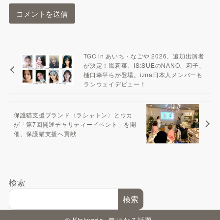
TGC in あいち・なごや 2026、追加出演者
が決定！嵐莉菜、IS:SUEのNANO、莉子、
樋口幸平らが登場。izna日本人メンバーも
ランウェイデビュー！
保護猫支援ブランド〈ラシャトン〉とウカ
が「第7回開運チャリティーイベント」を開
催、保護猫支援へ貢献
検索
検索
© Kiniwada -気になる話題-